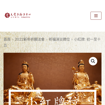
Skip
to
content
首頁
»
2022新年祈願法會
»
祈福消災牌位
»
小紅牌: 初一至十
五