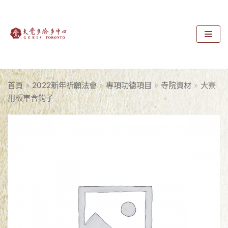
Skip
to
content
首頁
»
2022新年祈願法會
»
專項功德項目
»
寺院資材
»
大寮
用板車含鈎子