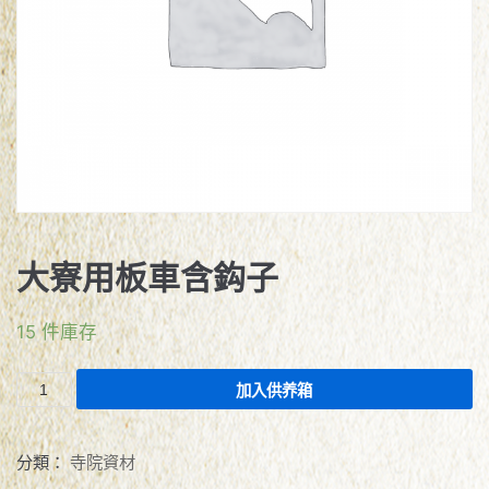
大寮用板車含鈎子
15 件庫存
加入供养箱
分類：
寺院資材