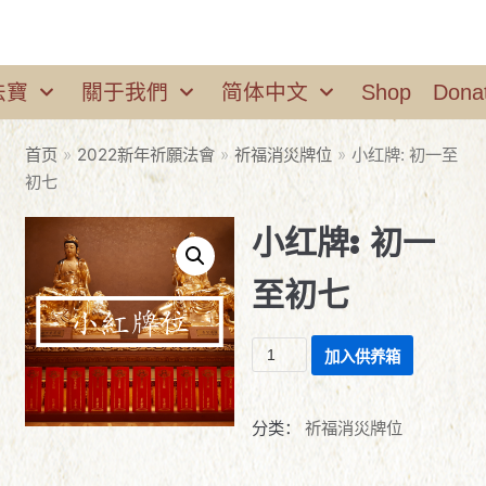
法寶
關于我們
简体中文
Shop
Dona
首页
»
2022新年祈願法會
»
祈福消災牌位
»
小红牌: 初一至
初七
小红牌: 初一
至初七
加入供养箱
分类：
祈福消災牌位