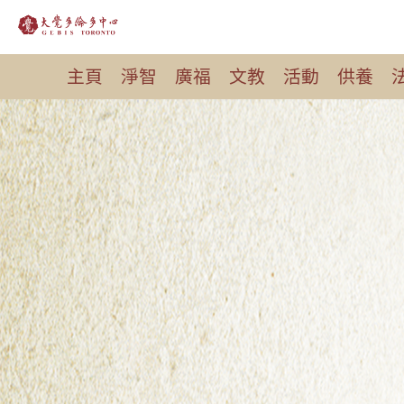
跳
至
主頁
淨智
廣福
文教
活動
供養
正
文