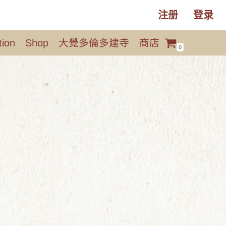
注册
登录
tion
Shop
大覺多倫多建寺
商店
0